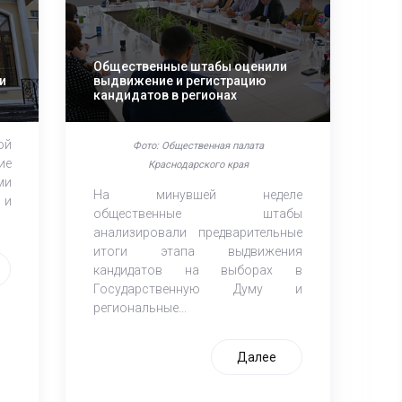
Общественные штабы оценили
и
выдвижение и регистрацию
кандидатов в регионах
ой
Фото: Общественная палата
ие
Краснодарского края
ми
На минувшей неделе
 и
общественные штабы
анализировали предварительные
итоги этапа выдвижения
кандидатов на выборах в
Государственную Думу и
региональные...
Далее