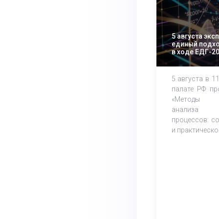
5 августа экс
единый подхо
в ходе ЕДГ-2
5 августа в 1
палате РФ пр
«Методы м
анализа 
процессов: с
и практическое