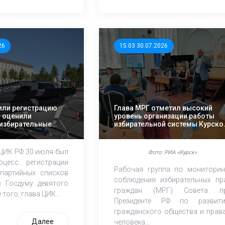
26
15:03 30.07.2026
или регистрацию
Глава МРГ отметил высокий
и оценили
уровень организации работы
избирательные
избирательной системы Курско
области
 ЦИК РФ 30 июля был
Фото: РИА «Курск»
оцесс регистрации
Рабочая группа по мониторин
партийных списков
соблюдения избирательных пр
 Госдуму девятого
граждан (МРГ) Совета п
того, глава ЦИК...
Президенте РФ по развит
гражданского общества и прав
Далее
человека...