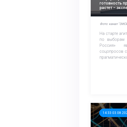
готовность п
растет – экс
Фото: канал "ЭИСИ
На старте аг
по выборам 
Россия» яв
соцопросов с
прагматическо
14:33 03.08.20