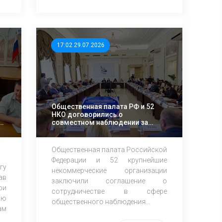
17:02 29.07.2026
Общественная палата РФ и 52
НКО договорились о
й
совместном наблюдении за
осенними выборами
Общественная палата Российской
Федерации и 52 крупнейшие
гу
некоммерческие организации
ав
заключили соглашение о
ри
сотрудничестве в сфере
ию
общественного наблюдения...
ам