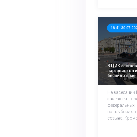
18:41 30.07.20
В ЦИК законч
партсписков 
беспилотные 
технологии
На заседании
завершен пр
федеральных 
на выборах в
созыва. Кроме 