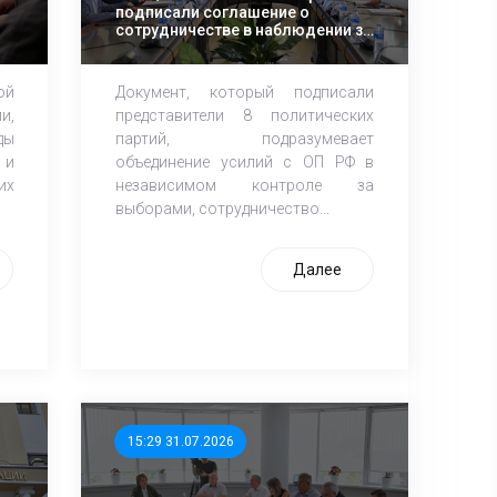
подписали соглашение о
сотрудничестве в наблюдении за
выборами в Госдуму РФ
ой
Документ, который подписали
и,
представители 8 политических
ды
партий, подразумевает
 и
объединение усилий с ОП РФ в
их
независимом контроле за
выборами, сотрудничество...
Далее
15:29 31.07.2026