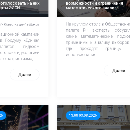
роголосовать на них
возможности и ограничения
перты ЭИСИ
математического анализа
избирательных кампаний
На круглом столе в Общественн
 - Повестка дня" в Максе
палате РФ эксперты обсудил
итационной кампании
какие математические подхо
в Госдуму «Единая
применимы к анализу выборов
ляется лидером
где проходят границы 
о своей идеологией
использования....
го патриотизма, ...
Далее
Далее
26
13:08 03.08.2026