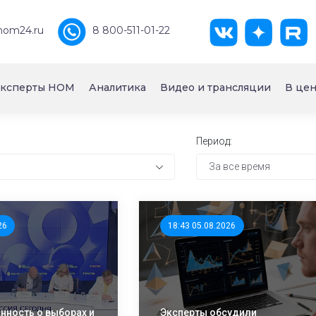
nom24.ru
8 800-511-01-22
ксперты НОМ
Аналитика
Видео и трансляции
В цен
Период:
За все время
26
18:43 05.08.2026
ность о выборах и
Эксперты обсудили