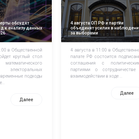
перты обсудят
4 августа ОП РФ и партии
д к анализу данных
объединят усилия в наблюдени
026
за выборами
1:00 в Общественной
4 августа в 11:00 в Общественн
ойдет круглый стол
палате РФ состоится подписан
атематического
соглашения с политически
электоральных
партиями о сотрудничестве
овременные подходы
взаимодействии в ходе ...
...
Далее
Далее