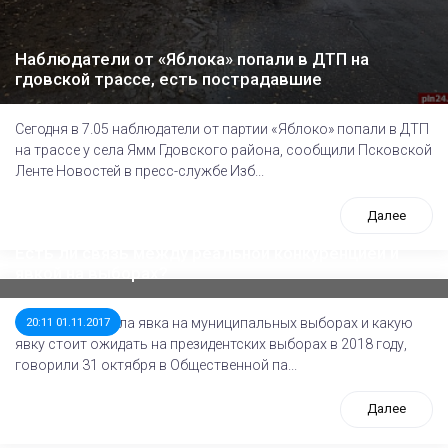
Наблюдатели от «Яблока» попали в ДТП на
гдовской трассе, есть пострадавшие
Сегодня в 7.05 наблюдатели от партии «Яблоко» попали в ДТП
на трассе у села Ямм Гдовского района, сообщили Псковской
Ленте Новостей в пресс-службе Изб...
Далее
Есть ли связь между реальной конкуренцией и
явкой на выборах?
О том, какая была явка на муниципальных выборах и какую
20:11 01.11.2017
явку стоит ожидать на президентских выборах в 2018 году,
говорили 31 октября в Общественной па...
Далее