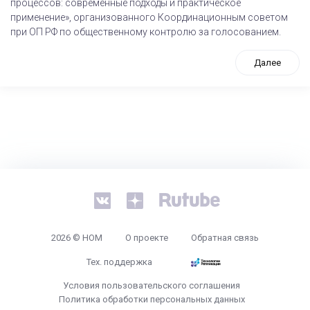
процессов: современные подходы и практическое
применение», организованного Координационным советом
при ОП РФ по общественному контролю за голосованием.
Далее
tps://www.high-endrolex.com/26
2026 © НОМ
О проекте
Обратная связь
Тех. поддержка
Условия пользовательского соглашения
Политика обработки персональных данных