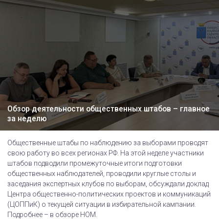
Обзор деятельности общественных штабов – главное
за неделю
Общественные штабы по наблюдению за выборами проводят
свою работу во всех регионах РФ. На этой неделе участники
штабов подводили промежуточные итоги подготовки
общественных наблюдателей, проводили круглые столы и
заседания экспертных клубов по выборам, обсуждали доклад
Центра общественно-политических проектов и коммуникаций
(ЦОППиК) о текущей ситуации в избирательной кампании.
Подробнее – в обзоре НОМ.