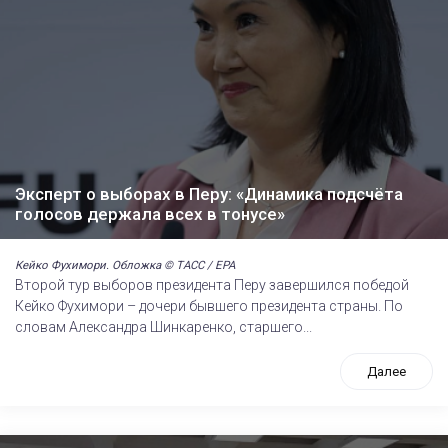
Эксперт о выборах в Перу: «Динамика подсчёта
голосов держала всех в тонусе»
Кейко Фухимори. Обложка © ТАСС / EPA
Второй тур выборов президента Перу завершился победой
Кейко Фухимори – дочери бывшего президента страны. По
словам Александра Шинкаренко, старшего...
Далее