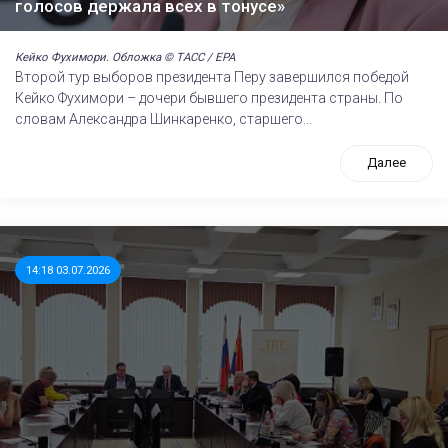
голосов держала всех в тонусе»
Кейко Фухимори. Обложка © ТАСС / EPA
Второй тур выборов президента Перу завершился победой
Кейко Фухимори – дочери бывшего президента страны. По
словам Александра Шинкаренко, старшего...
Далее
14:18 03.07.2026