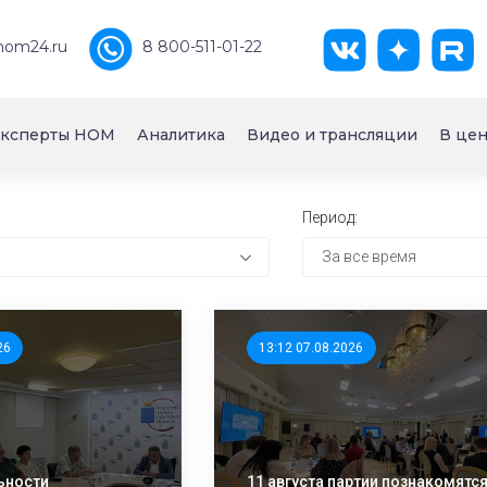
nom24.ru
8 800-511-01-22
ксперты НОМ
Аналитика
Видео и трансляции
В цен
Период:
За все время
26
13:12 07.08.2026
ьности
11 августа партии познакомятся