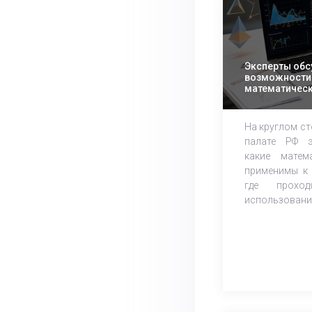
Эксперты обс
возможности 
математическ
избирательны
На круглом с
палате РФ э
какие матем
применимы к 
где прохо
использования.