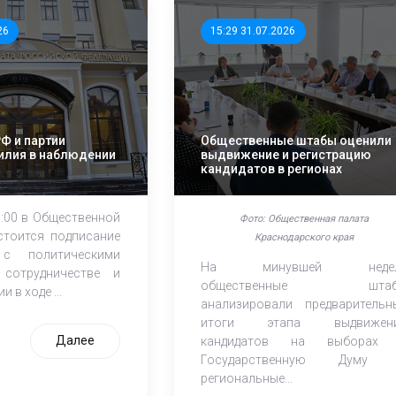
26
15:29 31.07.2026
РФ и партии
Общественные штабы оценили
илия в наблюдении
выдвижение и регистрацию
кандидатов в регионах
1:00 в Общественной
Фото: Общественная палата
стоится подписание
Краснодарского края
 с политическими
На минувшей недел
сотрудничестве и
общественные штаб
 в ходе ...
анализировали предварительн
итоги этапа выдвижен
Далее
кандидатов на выборах
Государственную Думу
региональные...