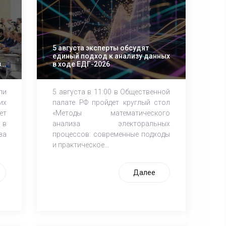
5 августа эксперты обсудят
единый подход к анализу данных
за
в ходе ЕДГ-2026
ли
5 августа в 11:00 в Общественной
их
палате РФ пройдет круглый стол
ет
«Методы математического
 в
анализа электоральных
за
процессов: современные подходы
и практическое...
Далее