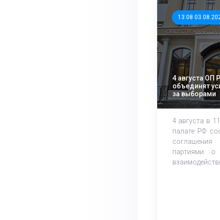
13:08 03.08.20
4 августа ОП 
объединят ус
за выборами
4 августа в 1
палате РФ со
соглашения
партиями о 
взаимодействии