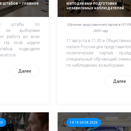
 штабов – главное
методиками подготовки
независимых наблюдателей
нные штабы по
Обучение представителей партий в ОП РФ
ю за выборами
2025 году
ою работу во всех
11 августа в 11:30 в Общественн
. На этой неделе
палате России для представител
штабов подводили
политических партий пройд
 итоги...
специальный обучающий семин
по наблюдению за выборами....
Далее
Далее
26
14:18 04.08.2026