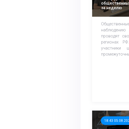
общественных
за неделю
Обществе
наблюдени
проводят св
регионах РФ
участники 
промежуточные
18:43 05.08.20