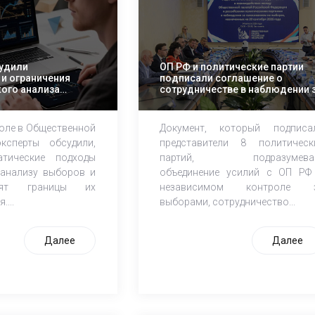
удили
ОП РФ и политические партии
и ограничения
подписали соглашение о
ого анализа
сотрудничестве в наблюдении 
х кампаний
выборами в Госдуму РФ
толе в Общественной
Документ, который подписа
ксперты обсудили,
представители 8 политическ
атические подходы
партий, подразумева
анализу выборов и
объединение усилий с ОП РФ
дят границы их
независимом контроле 
...
выборами, сотрудничество...
Далее
Далее