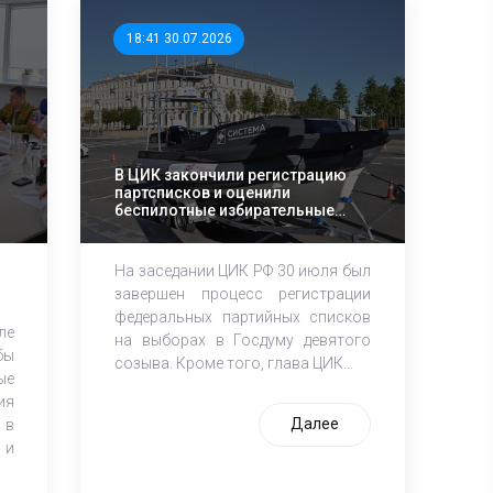
18:41 30.07.2026
В ЦИК закончили регистрацию
партсписков и оценили
беспилотные избирательные
технологии
На заседании ЦИК РФ 30 июля был
завершен процесс регистрации
федеральных партийных списков
е
на выборах в Госдуму девятого
ы
созыва. Кроме того, глава ЦИК...
ые
ия
Далее
 в
 и