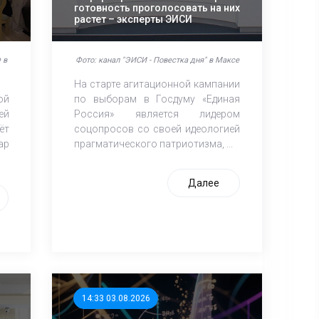
готовность проголосовать на них
растет – эксперты ЭИСИ
 в
Фото: канал "ЭИСИ - Повестка дня" в Максе
На старте агитационной кампании
ой
по выборам в Госдуму «Единая
ей
Россия» является лидером
ёт
соцопросов со своей идеологией
ар
прагматического патриотизма, ...
Далее
14:33 03.08.2026