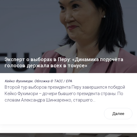
Эксперт о выборах в Перу: «Динамика подсчёта
голосов держала всех в тонусе»
Кейко Фухимори. Обложка © ТАСС / EPA
Второй тур выборов президента Перу завершился победой
Кейко Фухимори – дочери бывшего президента страны. По
словам Александра Шинкаренко, старшего...
Далее