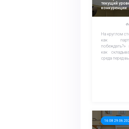
текущий уров
конкуренции
Ф
На круглом ст
как парт
побеждать?» 
как складыва
среда перед вы
16:08 29.06.20