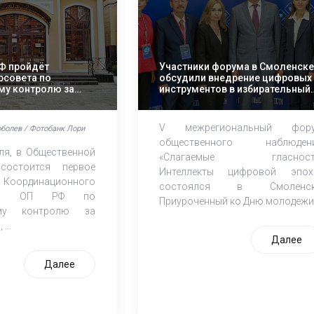
РФ пройдёт
Участники форума в Смоленск
рсовета по
обсудили внедрение цифровых
му контролю за
инструментов в избирательный
м
процесс
V межрегиональный фор
оболев / Фотобанк Лори
общественного наблюден
юля, в Общественной
«Слагаемые гласност
состоится первое
Интеллекты цифровой эпох
Координационного
состоялся в Смоленск
при ОП РФ по
Приуроченный ко Дню молодежи.
ому контролю за
...
Далее
Далее