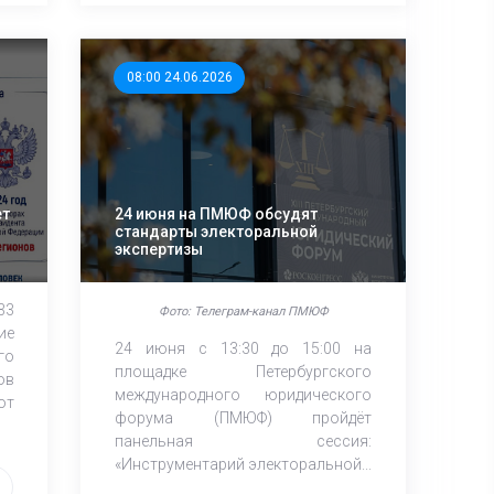
08:00 24.06.2026
ет
24 июня на ПМЮФ обсудят
стандарты электоральной
экспертизы
33
Фото: Телеграм-канал ПМЮФ
ие
24 июня с 13:30 до 15:00 на
го
площадке Петербургского
ов
международного юридического
ют
форума (ПМЮФ) пройдёт
панельная сессия:
«Инструментарий электоральной...