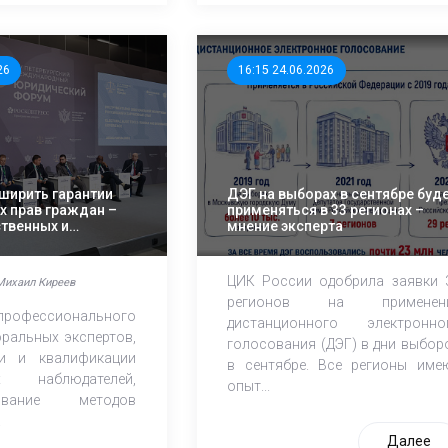
26
16:15 24.06.2026
сширить гарантии
ДЭГ на выборах в сентябре буд
х прав граждан –
применяться в 33 регионах –
твенных и
мнение эксперта
ных институтов
ЦИК России одобрила заявки 
Михаил Киреев
регионов на применен
рофессионального
дистанционного электронно
оральных экспертов,
голосования (ДЭГ) в дни выбор
ти и квалификации
в сентябре. Все регионы име
ых наблюдателей,
опыт...
вование методов
.
Далее