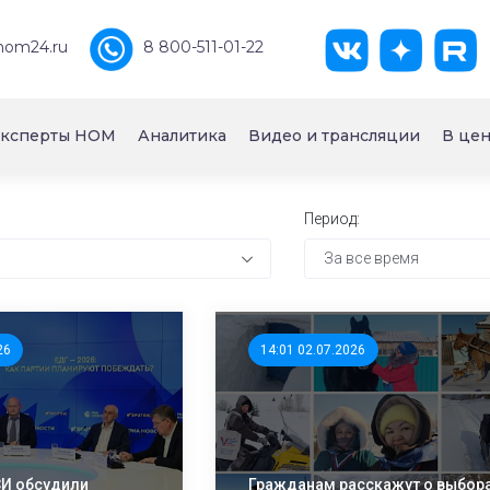
nom24.ru
8 800-511-01-22
ксперты НОМ
Аналитика
Видео и трансляции
В цен
Период:
За все время
26
14:01 02.07.2026
И обсудили
Гражданам расскажут о выбор