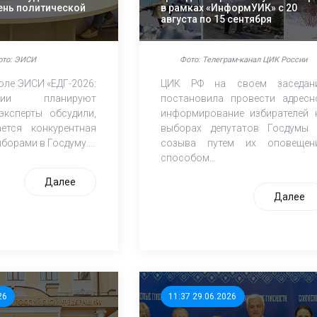
ень политической
в рамках «ИнформУИК» с 20
августа по 15 сентября
ото: ЭИСИ
Фото: Телеграм-канал ЦИК России
оле ЭИСИ «ЕДГ-2026:
ЦИК РФ на своем заседан
ии планируют
постановила провести адресн
эксперты обсудили,
информирование избирателей 
ется конкурентная
выборах депутатов Госдумы 
борами в Госдуму....
созыва путем их оповещен
способом...
Далее
Далее
26
11:37 29.06.2026