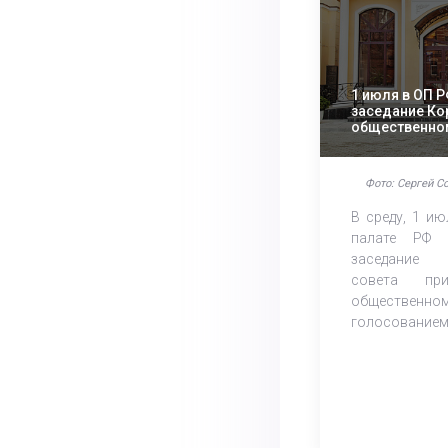
1 июля в ОП 
заседание Ко
общественно
голосование
Фото: Сергей С
В среду, 1 и
палате РФ 
заседание 
совета 
общественн
голосованием, 