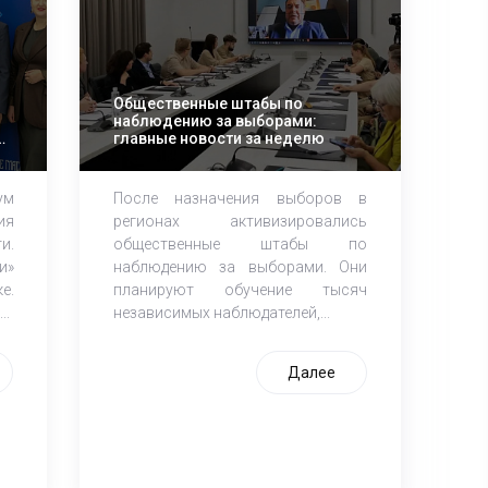
е
Общественные штабы по
наблюдению за выборами:
главные новости за неделю
ум
После назначения выборов в
ия
регионах активизировались
и.
общественные штабы по
и»
наблюдению за выборами. Они
е.
планируют обучение тысяч
..
независимых наблюдателей,...
Далее