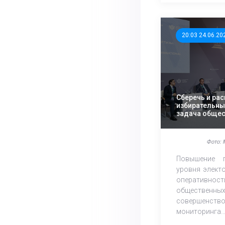
20:03 24.06.20
Сберечь и ра
избирательны
задача общес
государствен
Фото: 
Повышение п
уровня элект
оперативнос
общественн
совершенст
мониторинга..