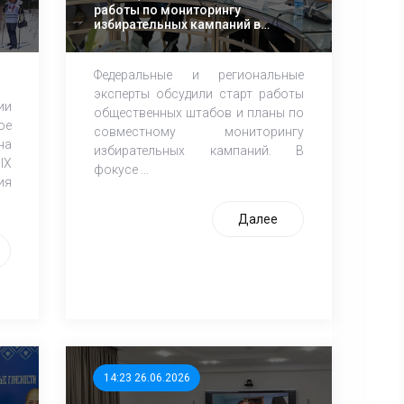
работы по мониторингу
избирательных кампаний в
Госдуму и других уровней 2026
года
Федеральные и региональные
эксперты обсудили старт работы
ии
общественных штабов и планы по
ое
совместному мониторингу
на
избирательных кампаний. В
IХ
фокусе ...
ия
Далее
14:23 26.06.2026