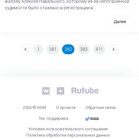
жалобу Алексея Навального, которому из-за непогашенной
судимости было отказано в регистрации в...
Далее
1
381
382
383
411
tps://www.high-endrolex.com/26
2026 © НОМ
О проекте
Обратная связь
Тех. поддержка
Условия пользовательского соглашения
Политика обработки персональных данных